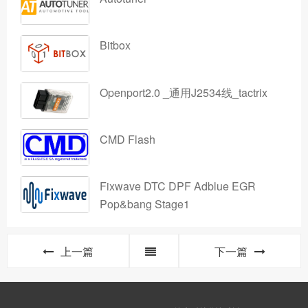
Bitbox
Openport2.0 _通用J2534线_tactrix
CMD Flash
Fixwave DTC DPF Adblue EGR
Pop&bang Stage1
上一篇
下一篇