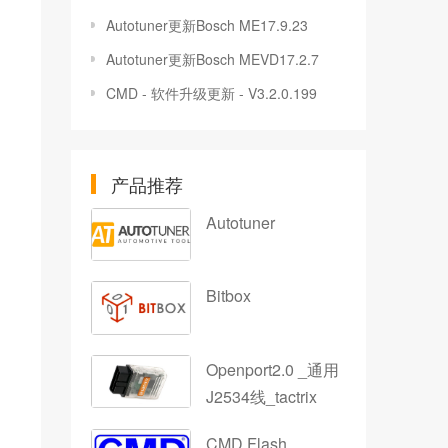
Autotuner更新Bosch ME17.9.23
Autotuner更新Bosch MEVD17.2.7
CMD - 软件升级更新 - V3.2.0.199
产品推荐
Autotuner
Bitbox
Openport2.0 _通用
J2534线_tactrix
CMD Flash